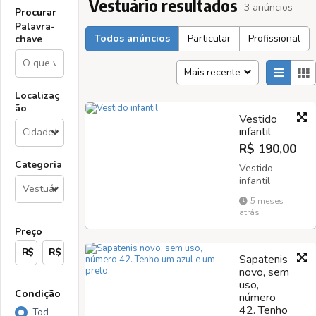
Vestuário resultados
3 anúncios
Procurar
Palavra-
Todos anúncios
Particular
Profissional
chave
Mais recente
Localizaç
ão
Vestido
infantil
R$ 190,00
Categoria
Vestido
infantil
tamanho 8
5 meses
usado
atrás
somente uma
Preço
vez
R$
R$
Sapatenis
novo, sem
uso,
Condição
número
42. Tenho
Tod