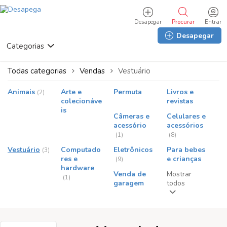
Desapegar
Procurar
Entrar
Desapegar
Procur
Categorias
ar
Todas categorias
Vendas
Vestuário
Animais
Arte e
Permuta
Livros e
(2)
colecionáve
revistas
is
Câmeras e
Celulares e
acessório
acessórios
(1)
(8)
Vestuário
Computado
Eletrônicos
Para bebes
(3)
res e
e crianças
(9)
hardware
Venda de
Mostrar
(1)
garagem
todos