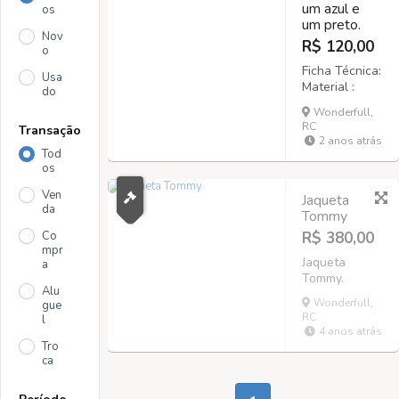
um azul e
os
um preto.
Nov
R$ 120,00
o
Ficha Técnica:
Usa
Material :
do
Couro
Wonderfull,
Forração
RC
Transação
interna :
2 anos atrás
Material
Tod
sintético
os
antitranspiran
Ven
te Palmilha :
Jaqueta
da
Formato
Tommy
anatômico ,
Co
R$ 380,00
produzida em
mpr
Jaqueta
tecido nobre
a
Tommy.
(neoprene)
Alu
maior
Wonderfull,
gue
conforto
RC
l
durante o
4 anos atrás
uso. Solado :
Tro
Solado em
ca
borracha
Acabamento :