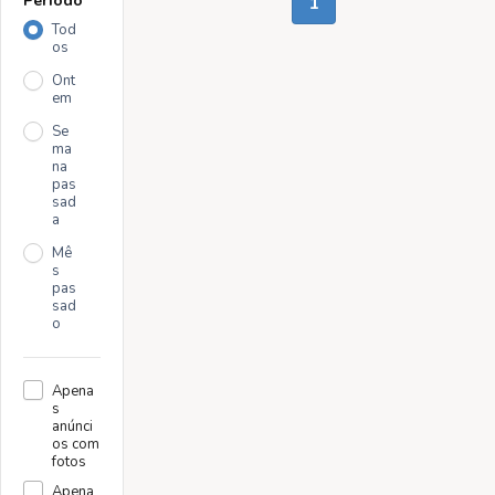
Período
1
Feito á mão
Tod
Característica
os
: Sapatenis
Tenho dois
Ont
pares: 1 azul
em
e 1 preto. O
preço
Se
ma
anunciado é...
na
pas
sad
a
Mê
s
pas
sad
o
Apena
s
anúnci
os com
fotos
Apena